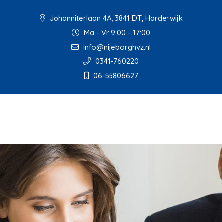
Johanniterlaan 4A, 3841 DT, Harderwijk
Ma - Vr 9:00 - 17:00
info@nijeborghvz.nl
0341-760220
06-55806627