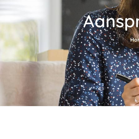
Aanspr
Ho