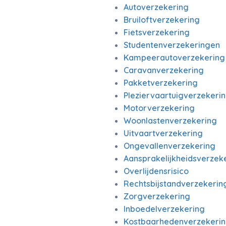
Autoverzekering
Bruiloftverzekering
Fietsverzekering
Studentenverzekeringen
Kampeerautoverzekering
Caravanverzekering
Pakketverzekering
Pleziervaartuigverzekeri
Motorverzekering
Woonlastenverzekering
Uitvaartverzekering
Ongevallenverzekering
Aansprakelijkheidsverzek
Overlijdensrisico
Rechtsbijstandverzekerin
Zorgverzekering
Inboedelverzekering
Kostbaarhedenverzekeri