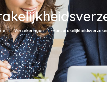
akelijkheidsverz
me
Verzekeringen
Aansprakelijkheidsverzeke