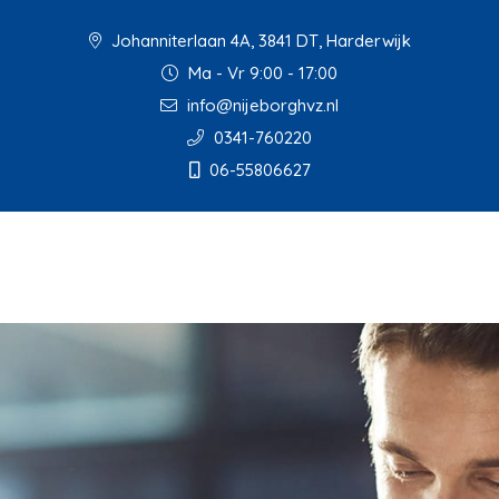
Johanniterlaan 4A, 3841 DT, Harderwijk
Ma - Vr 9:00 - 17:00
info@nijeborghvz.nl
0341-760220
06-55806627