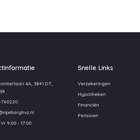
tinformatie
Snelle Links
niterlaan 4A, 3841 DT,
Verzekeringen
jk
Hypotheken
-760220
Financiën
@nijeborghvz.nl
Pensioen
Vr 9:00 - 17:00