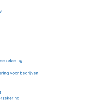
g
verzekering
ring voor bedrijven
g
erzekering