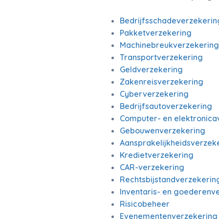
Bedrijfsschadeverzekerin
Pakketverzekering
Machinebreukverzekering
Transportverzekering
Geldverzekering
Zakenreisverzekering
Cyberverzekering
Bedrijfsautoverzekering
Computer- en elektronica
Gebouwenverzekering
Aansprakelijkheidsverzeke
Kredietverzekering
CAR-verzekering
Rechtsbijstandverzekerin
Inventaris- en goederenv
Risicobeheer
Evenementenverzekering