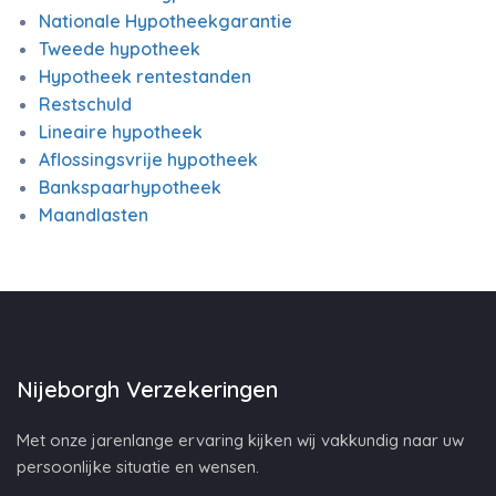
Nationale Hypotheekgarantie
Tweede hypotheek
Hypotheek rentestanden
Restschuld
Lineaire hypotheek
Aflossingsvrije hypotheek
Bankspaarhypotheek
Maandlasten
Nijeborgh Verzekeringen
Met onze jarenlange ervaring kijken wij vakkundig naar uw
persoonlijke situatie en wensen.