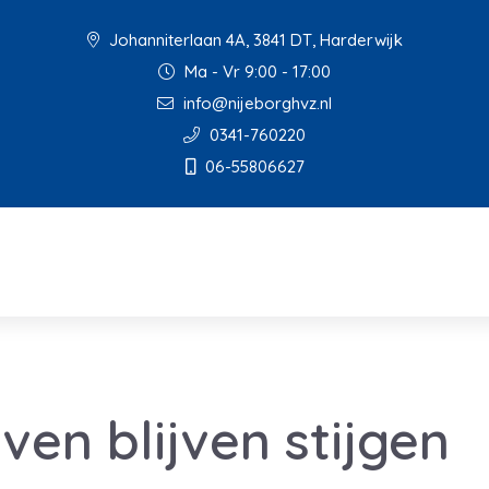
Johanniterlaan 4A, 3841 DT, Harderwijk
Ma - Vr 9:00 - 17:00
info@nijeborghvz.nl
0341-760220
06-55806627
ven blijven stijgen