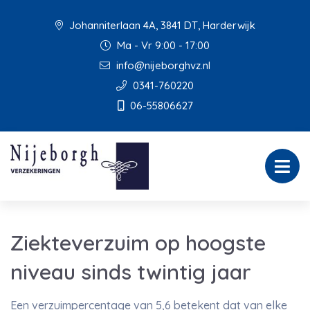
Johanniterlaan 4A, 3841 DT, Harderwijk
Ma - Vr 9:00 - 17:00
info@nijeborghvz.nl
0341-760220
06-55806627
Ziekteverzuim op hoogste
niveau sinds twintig jaar
Een verzuimpercentage van 5,6 betekent dat van elke