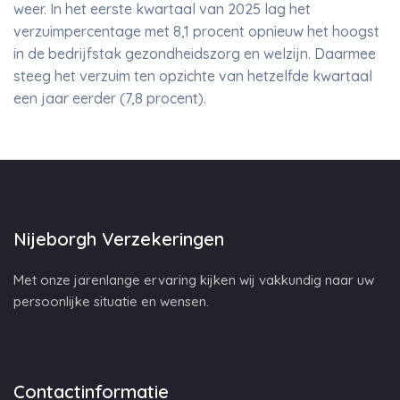
weer. In het eerste kwartaal van 2025 lag het
verzuimpercentage met 8,1 procent opnieuw het hoogst
in de bedrijfstak gezondheidszorg en welzijn. Daarmee
steeg het verzuim ten opzichte van hetzelfde kwartaal
een jaar eerder (7,8 procent).
Nijeborgh Verzekeringen
Met onze jarenlange ervaring kijken wij vakkundig naar uw
persoonlijke situatie en wensen.
Contactinformatie