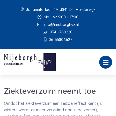
Johanniterlaan 4A, 3841 DT, Harderwijk
Ma - Vr 9:00 - 17:00
info@nijeborghvz.nl
0341-760220
06-55806627
Ziekteverzuim neemt toe
Omdat het ziekteverzuim een seizoeneffect kent (’s
winters wordt er meer verzuimd dan in de zomer),