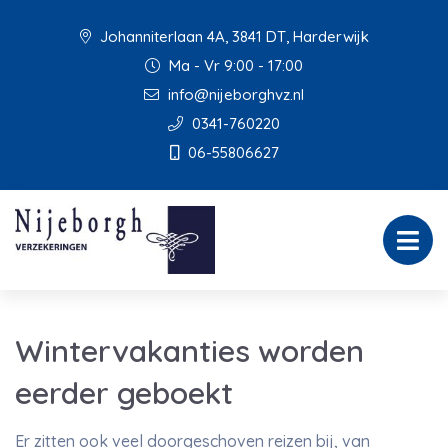
Johanniterlaan 4A, 3841 DT, Harderwijk
Ma - Vr 9:00 - 17:00
info@nijeborghvz.nl
0341-760220
06-55806627
Wintervakanties worden
eerder geboekt
Er zitten ook veel doorgeschoven reizen bij, van