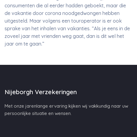
consumenten die al eerder hadden geboekt, maar die
de vakantie door corona noodgedwongen hebben
uitgesteld. Maar volgens een touroperator is er ook
sprake van het inhalen van vakanties. “Als je eens in de
zoveel jaar met vrienden weg gaat, dan is dit wel het
jaar om te gaan.”
Nijeborgh Verzekeringen
Met onze jarenlange ervaring kijken wij vakkundig naar uw
persoonlijke situatie en wensen.