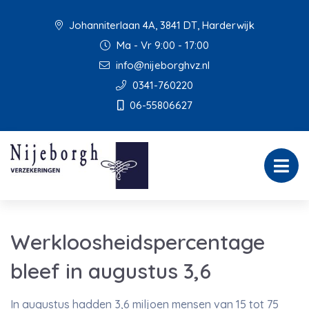
Johanniterlaan 4A, 3841 DT, Harderwijk
Ma - Vr 9:00 - 17:00
info@nijeborghvz.nl
0341-760220
06-55806627
Werkloosheidspercentage
bleef in augustus 3,6
In augustus hadden 3,6 miljoen mensen van 15 tot 75