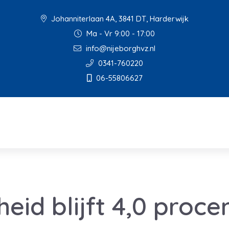
Johanniterlaan 4A, 3841 DT, Harderwijk
Ma - Vr 9:00 - 17:00
info@nijeborghvz.nl
0341-760220
06-55806627
eid blijft 4,0 proce