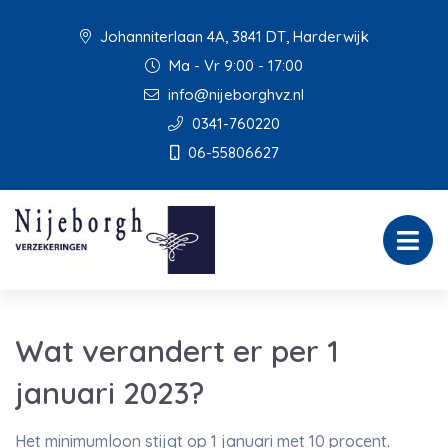
Johanniterlaan 4A, 3841 DT, Harderwijk
Ma - Vr 9:00 - 17:00
info@nijeborghvz.nl
0341-760220
06-55806627
Wat verandert er per 1
januari 2023?
Het minimumloon stijgt op 1 januari met 10 procent.