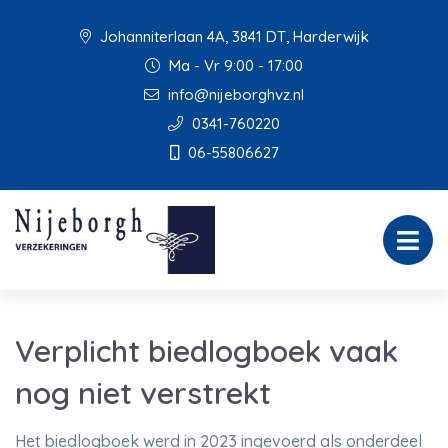
Johanniterlaan 4A, 3841 DT, Harderwijk
Ma - Vr 9:00 - 17:00
info@nijeborghvz.nl
0341-760220
06-55806627
Verplicht biedlogboek vaak
nog niet verstrekt
Het biedlogboek werd in 2023 ingevoerd als onderdeel