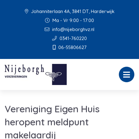
Johanniterlaan 4A, 3841 DT, Harderwijk
Ma - Vr 9:00 - 17:00
info@nijeborghvz.nl
0341-760220
06-55806627
Vereniging Eigen Huis
heropent meldpunt
makelaardij