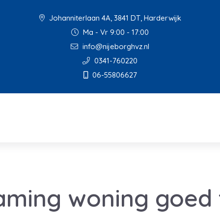
Johanniterlaan 4A, 3841 DT, Harderwijk
Ma - Vr 9:00 - 17:00
info@nijeborghvz.nl
0341-760220
06-55806627
aming woning goed 