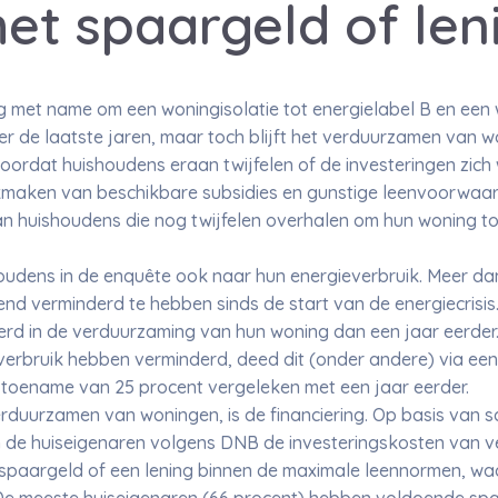
et spaargeld of len
ng met name om een woningisolatie tot energielabel B en ee
 de laatste jaren, maar toch blijft het verduurzamen van w
 doordat huishoudens eraan twijfelen of de investeringen zich
ikmaken van beschikbare subsidies en gunstige leenvoorwaar
an huishoudens die nog twijfelen overhalen om hun woning t
oudens in de enquête ook naar hun energieverbruik. Meer da
vend verminderd te hebben sinds de start van de energiecrisi
rd in de verduurzaming van hun woning dan een jaar eerder.
verbruik hebben verminderd, deed dit (onder andere) via een 
 toename van 25 procent vergeleken met een jaar eerder.
erduurzamen van woningen, is de financiering. Op basis van 
 de huiseigenaren volgens DNB de investeringskosten van v
spaargeld of een lening binnen de maximale leennormen, waar