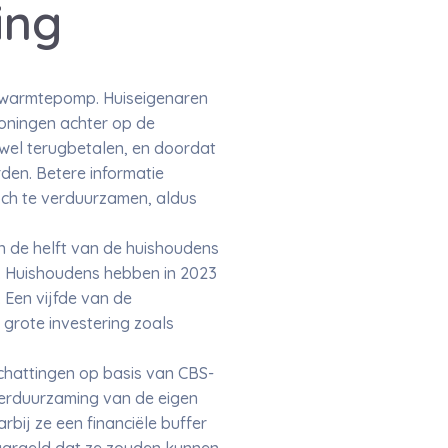
ing
n warmtepomp. Huiseigenaren
oningen achter op de
 wel terugbetalen, en doordat
den. Betere informatie
och te verduurzamen, aldus
n de helft van de huishoudens
s. Huishoudens hebben in 2023
 Een vijfde van de
grote investering zoals
schattingen op basis van CBS-
erduurzaming van de eigen
bij ze een financiële buffer