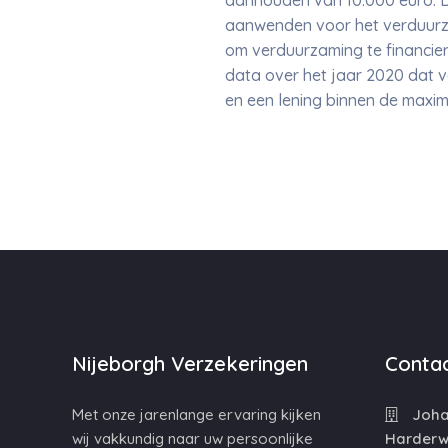
aanhouden van 10.000 euro. 
aanwenden voor het verduurza
om verduurzaming te financie
data over het jaar 2020 dat 
en een lening binnen de maxim
Nijeborgh Verzekeringen
Contac
Met onze jarenlange ervaring kijken
Johan
wij vakkundig naar uw persoonlijke
Harderwi