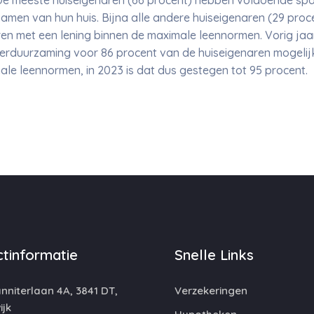
De meeste huiseigenaren (66 procent) hebben voldoende sp
men van hun huis. Bijna alle andere huiseigenaren (29 proc
ren met een lening binnen de maximale leennormen. Vorig ja
verduurzaming voor 86 procent van de huiseigenaren mogelij
ale leennormen, in 2023 is dat dus gestegen tot 95 procent.
tinformatie
Snelle Links
niterlaan 4A, 3841 DT,
Verzekeringen
jk