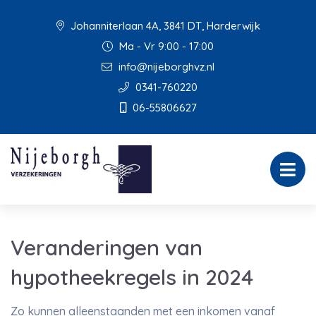
Johanniterlaan 4A, 3841 DT, Harderwijk
Ma - Vr 9:00 - 17:00
info@nijeborghvz.nl
0341-760220
06-55806627
Veranderingen van
hypotheekregels in 2024
Zo kunnen alleenstaanden met een inkomen vanaf