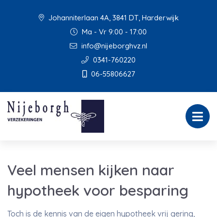
Johanniterlaan 4A, 3841 DT, Harderwijk
Ma - Vr 9:00 - 17:00
info@nijeborghvz.nl
0341-760220
06-55806627
Veel mensen kijken naar
hypotheek voor besparing
Toch is de kennis van de eigen hypotheek vrij gering,