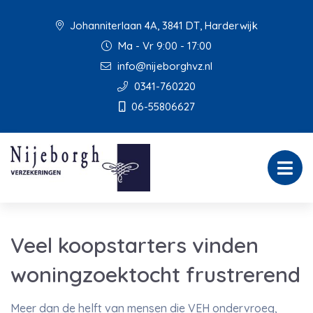
Johanniterlaan 4A, 3841 DT, Harderwijk
Ma - Vr 9:00 - 17:00
info@nijeborghvz.nl
0341-760220
06-55806627
Veel koopstarters vinden
woningzoektocht frustrerend
Meer dan de helft van mensen die VEH ondervroeg,