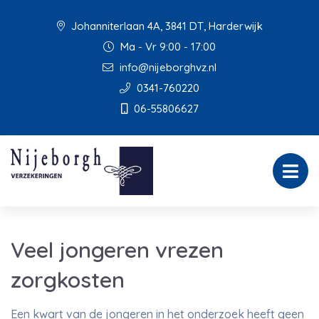
Johanniterlaan 4A, 3841 DT, Harderwijk
Ma - Vr 9:00 - 17:00
info@nijeborghvz.nl
0341-760220
06-55806627
Veel jongeren vrezen
zorgkosten
Een kwart van de jongeren in het onderzoek heeft geen