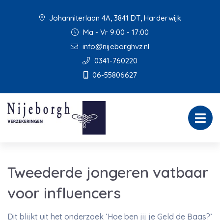
Johanniterlaan 4A, 3841 DT, Harderwijk
Ma - Vr 9:00 - 17:00
info@nijeborghvz.nl
0341-760220
06-55806627
Tweederde jongeren vatbaar
voor influencers
Dit blijkt uit het onderzoek ‘Hoe ben jij je Geld de Baas?’