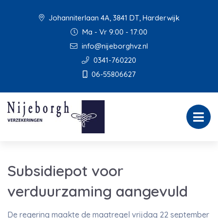
Johanniterlaan 4A, 3841 DT, Harderwijk
Ma - Vr 9:00 - 17:00
info@nijeborghvz.nl
0341-760220
06-55806627
Subsidiepot voor
verduurzaming aangevuld
De regering maakte de maatregel vrijdag 22 september