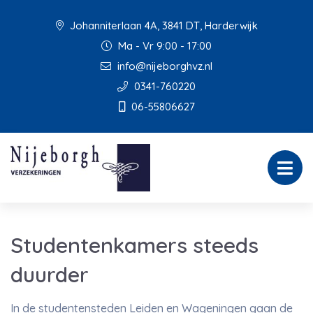
Johanniterlaan 4A, 3841 DT, Harderwijk
Ma - Vr 9:00 - 17:00
info@nijeborghvz.nl
0341-760220
06-55806627
Studentenkamers steeds
duurder
In de studentensteden Leiden en Wageningen gaan de