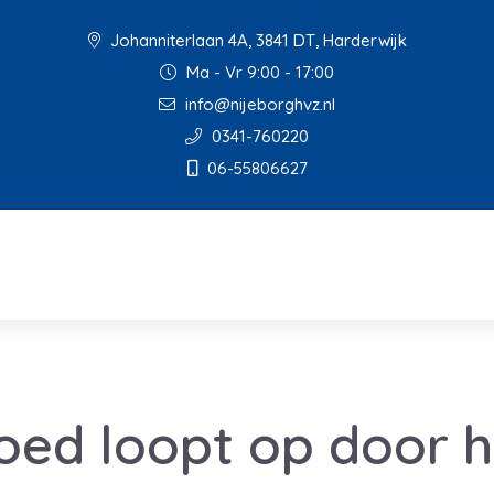
Johanniterlaan 4A, 3841 DT, Harderwijk
Ma - Vr 9:00 - 17:00
info@nijeborghvz.nl
0341-760220
06-55806627
oed loopt op door 