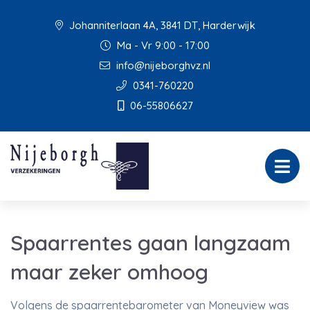
Johanniterlaan 4A, 3841 DT, Harderwijk
Ma - Vr 9:00 - 17:00
info@nijeborghvz.nl
0341-760220
06-55806627
Spaarrentes gaan langzaam
maar zeker omhoog
Volgens de spaarrentebarometer van Moneyview was