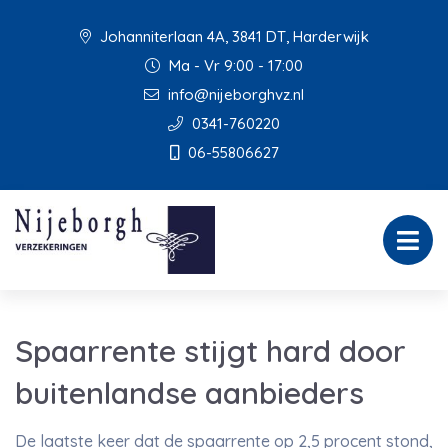
Johanniterlaan 4A, 3841 DT, Harderwijk
Ma - Vr 9:00 - 17:00
info@nijeborghvz.nl
0341-760220
06-55806627
Spaarrente stijgt hard door
buitenlandse aanbieders
De laatste keer dat de spaarrente op 2,5 procent stond,