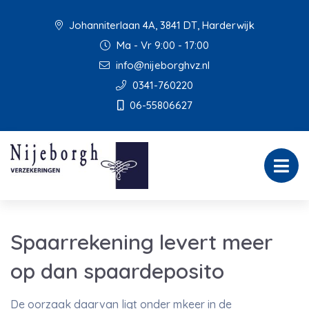
Johanniterlaan 4A, 3841 DT, Harderwijk
Ma - Vr 9:00 - 17:00
info@nijeborghvz.nl
0341-760220
06-55806627
Spaarrekening levert meer
op dan spaardeposito
De oorzaak daarvan ligt onder mkeer in de