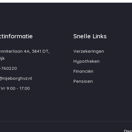
tinformatie
Snelle Links
niterlaan 4A, 3841 DT,
Verzekeringen
jk
Hypotheken
-760220
Financiën
@nijeborghvz.nl
Pensioen
Vr 9:00 - 17:00
Dis