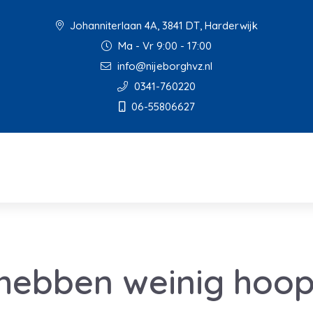
Johanniterlaan 4A, 3841 DT, Harderwijk
Ma - Vr 9:00 - 17:00
info@nijeborghvz.nl
0341-760220
06-55806627
 hebben weinig hoo