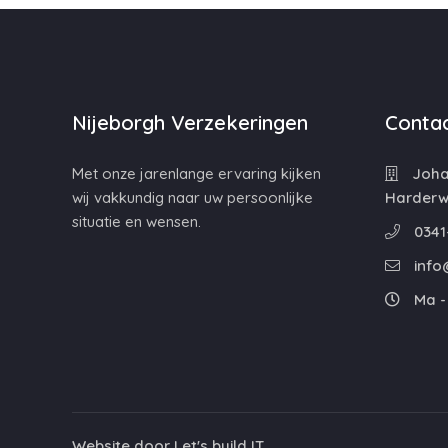
Nijeborgh Verzekeringen
Contac
Met onze jarenlange ervaring kijken
Johan
wij vakkundig naar uw persoonlijke
Harderwi
situatie en wensen.
0341
info
Ma - 
Website door
Let's build IT