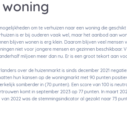
 woning
mogelijkheden om te verhuizen naar een woning die geschikt 
erhuizen is er bij ouderen vaak wel, maar het aanbod aan won
nnen blijven wonen is erg klein. Daarom blijven veel mensen v
ingen niet voor jongere mensen en gezinnen beschikbaar. Vo
, anderhalf miljoen meer dan nu. Er is een groot tekort aan vo
anders over de huizenmarkt is sinds december 2021 negatief,
hatten hun kansen op de woningmarkt met 90 punten positieve
erkelijk somberder in (70 punten). Een score van 100 is neutr
rouwen komt in september 2023 op 77 punten. In maart 2021
d van 2022 was de stemmingsindicator al gezakt naar 73 pun