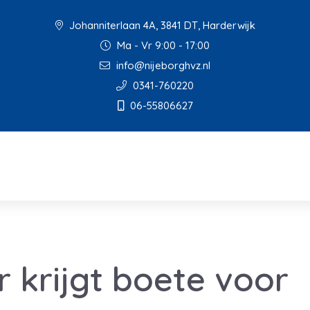
Johanniterlaan 4A, 3841 DT, Harderwijk
Ma - Vr 9:00 - 17:00
info@nijeborghvz.nl
0341-760220
06-55806627
 krijgt boete voor