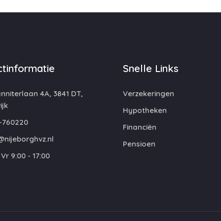
tinformatie
Snelle Links
niterlaan 4A, 3841 DT,
Verzekeringen
jk
Hypotheken
-760220
Financiën
@nijeborghvz.nl
Pensioen
Vr 9:00 - 17:00