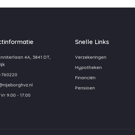
tinformatie
Snelle Links
niterlaan 4A, 3841 DT,
Verzekeringen
jk
Hypotheken
-760220
Financiën
@nijeborghvz.nl
Pensioen
Vr 9:00 - 17:00