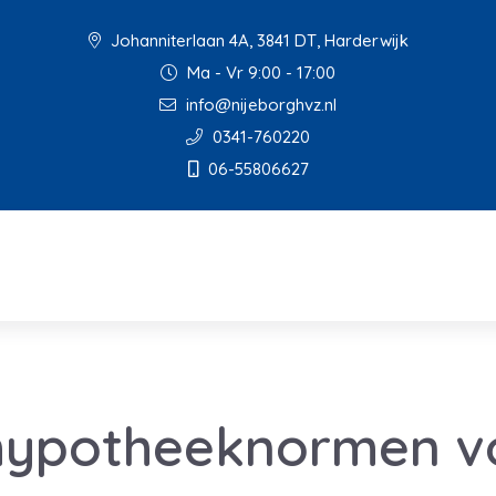
Johanniterlaan 4A, 3841 DT, Harderwijk
Ma - Vr 9:00 - 17:00
info@nijeborghvz.nl
0341-760220
06-55806627
hypotheeknormen v