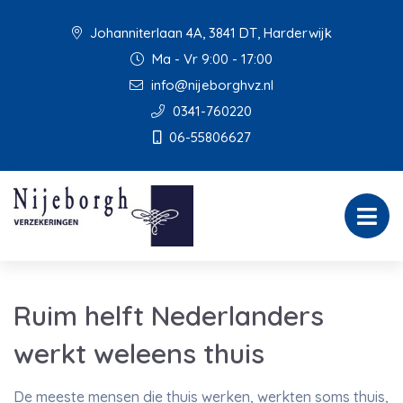
Johanniterlaan 4A, 3841 DT, Harderwijk
Ma - Vr 9:00 - 17:00
info@nijeborghvz.nl
0341-760220
06-55806627
Ruim helft Nederlanders
werkt weleens thuis
De meeste mensen die thuis werken, werkten soms thuis,