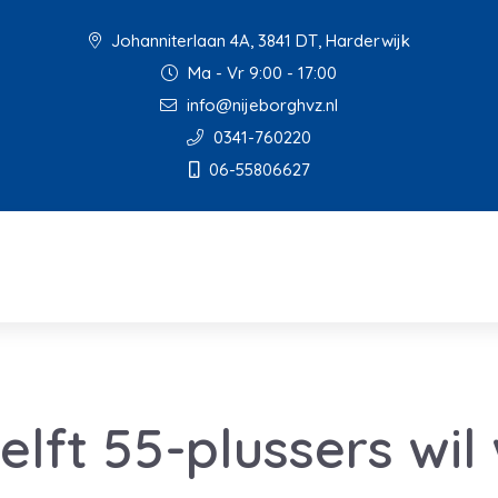
Johanniterlaan 4A, 3841 DT, Harderwijk
Ma - Vr 9:00 - 17:00
info@nijeborghvz.nl
0341-760220
06-55806627
elft 55-plussers wil