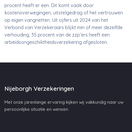
procent heeft er een. Dit komt vaak door
kostenoverwegingen, uitstelgedrag of het vertrouwen
op eigen vangnetten. Uit cijfers uit 2024 van het
Verbond van Verzekeraars blijkt min of meer dezelfde
verhouding. 35 procent van de zzp’ers heeft een
arbeidsongeschiktheidsverzekering afgesloten.
Nijeborgh Verzekeringen
Met onze jarenlange ervaring kijken wij vakkundig naar uw
persoonlijke situatie en wensen.