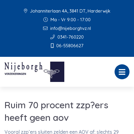
Johanniterlaan 4A, 3841 DT, Harderwijk
Ma - Vr 9:00 - 17:00
info@nijeborghvz.nl
0341-760220
06-55806627
Ruim 70 procent zzp?ers
heeft geen aov
Vooral zzp’ers sluiten zelden een AOV af: slechts 29