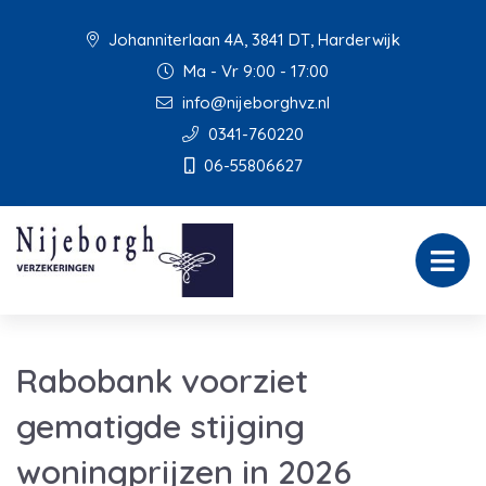
Johanniterlaan 4A, 3841 DT, Harderwijk
Ma - Vr 9:00 - 17:00
info@nijeborghvz.nl
0341-760220
06-55806627
Rabobank voorziet
gematigde stijging
woningprijzen in 2026