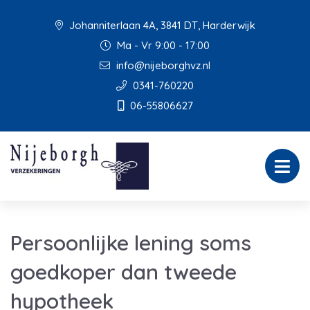
Johanniterlaan 4A, 3841 DT, Harderwijk
Ma - Vr 9:00 - 17:00
info@nijeborghvz.nl
0341-760220
06-55806627
Persoonlijke lening soms
goedkoper dan tweede
hypotheek