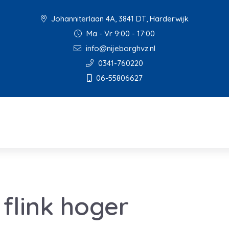
Johanniterlaan 4A, 3841 DT, Harderwijk
Ma - Vr 9:00 - 17:00
info@nijeborghvz.nl
0341-760220
06-55806627
flink hoger