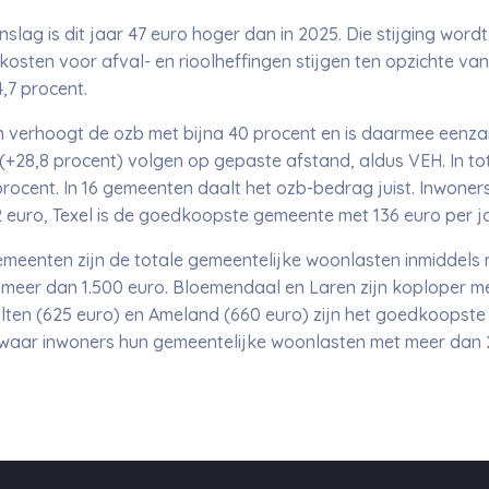
slag is dit jaar 47 euro hoger dan in 2025. Die stijging wor
osten voor afval- en rioolheffingen stijgen ten opzichte va
4,7 procent.
 verhoogt de ozb met bijna 40 procent en is daarmee eenz
+28,8 procent) volgen op gepaste afstand, aldus VEH. In tot
ocent. In 16 gemeenten daalt het ozb-bedrag juist. Inwone
 euro, Texel is de goedkoopste gemeente met 136 euro per ja
emeenten zijn de totale gemeentelijke woonlasten inmiddels m
eer dan 1.500 euro. Bloemendaal en Laren zijn koploper met 
ten (625 euro) en Ameland (660 euro) zijn het goedkoopste ui
waar inwoners hun gemeentelijke woonlasten met meer dan 