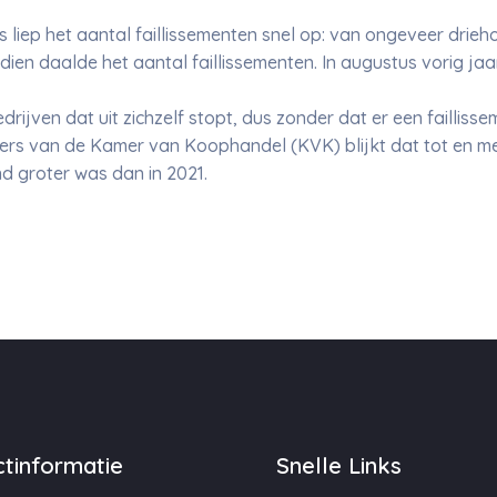
is liep het aantal faillissementen snel op: van ongeveer dri
dien daalde het aantal faillissementen. In augustus vorig ja
drijven dat uit zichzelf stopt, dus zonder dat er een faillisse
cijfers van de Kamer van Koophandel (KVK) blijkt dat tot en 
d groter was dan in 2021.
tinformatie
Snelle Links