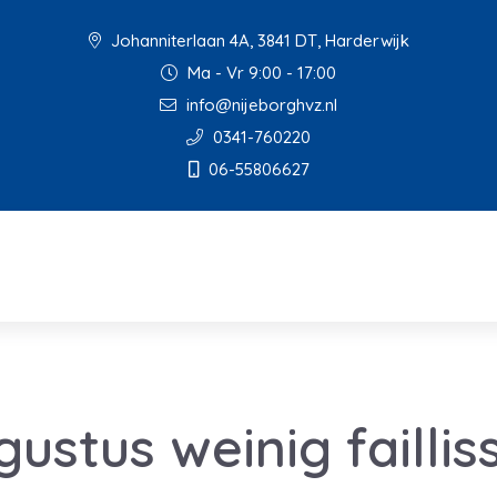
Johanniterlaan 4A, 3841 DT, Harderwijk
Ma - Vr 9:00 - 17:00
info@nijeborghvz.nl
0341-760220
06-55806627
gustus weinig failli