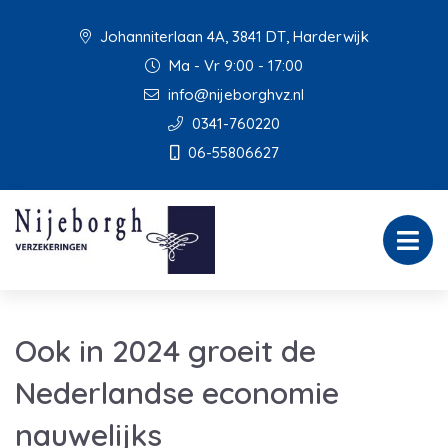
Johanniterlaan 4A, 3841 DT, Harderwijk
Ma - Vr 9:00 - 17:00
info@nijeborghvz.nl
0341-760220
06-55806627
Ook in 2024 groeit de
Nederlandse economie
nauwelijks