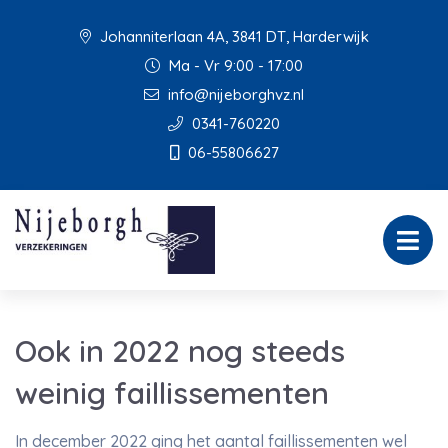
Johanniterlaan 4A, 3841 DT, Harderwijk
Ma - Vr 9:00 - 17:00
info@nijeborghvz.nl
0341-760220
06-55806627
Ook in 2022 nog steeds
weinig faillissementen
In december 2022 ging het aantal faillissementen wel