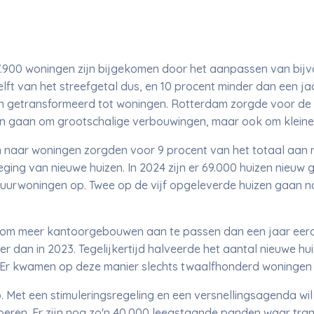
7.900 woningen zijn bijgekomen door het aanpassen van bijv
ft van het streefgetal dus, en 10 procent minder dan een jaa
n getransformeerd tot woningen. Rotterdam zorgde voor de
n gaan om grootschalige verbouwingen, maar ook om klein
 naar woningen zorgden voor 9 procent van het totaal aan
ging van nieuwe huizen. In 2024 zijn er 69.000 huizen nieuw
uurwoningen op. Twee op de vijf opgeleverde huizen gaan na
el om meer kantoorgebouwen aan te passen dan een jaar eer
eer dan in 2023. Tegelijkertijd halveerde het aantal nieuwe hu
r kwamen op deze manier slechts twaalfhonderd woningen b
. Met een stimuleringsregeling en een versnellingsagenda wil 
oeren. Er zijn nog zo'n 40.000 leegstaande panden waar tra