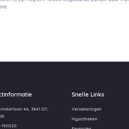
rie.
tinformatie
Snelle Links
niterlaan 4A, 3841 DT,
Verzekeringen
jk
Hypotheken
-760220
Financiën