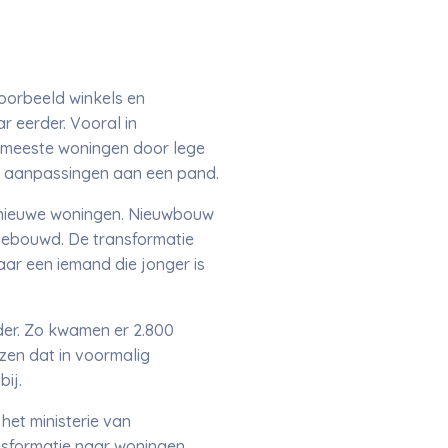
oorbeeld winkels en
r eerder. Vooral in
 meeste woningen door lege
e aanpassingen aan een pand.
 nieuwe woningen. Nieuwbouw
 gebouwd. De transformatie
ar een iemand die jonger is
der. Zo kwamen er 2.800
izen dat in voormalig
ij.
het ministerie van
nsformatie naar woningen