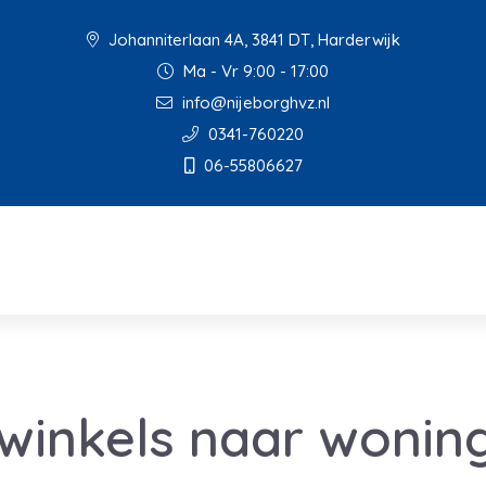
Johanniterlaan 4A, 3841 DT, Harderwijk
Ma - Vr 9:00 - 17:00
info@nijeborghvz.nl
0341-760220
06-55806627
inkels naar woning