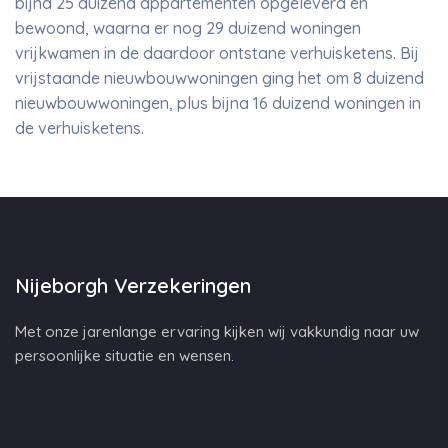
bijna 25 duizend appartementen opgeleverd en
bewoond, waarna er nog 29 duizend woningen
vrijkwamen in de daardoor ontstane verhuisketens. Bij
vrijstaande nieuwbouwwoningen ging het om 8 duizend
nieuwbouwwoningen, plus bijna 16 duizend woningen in
de verhuisketens.
Nijeborgh Verzekeringen
Met onze jarenlange ervaring kijken wij vakkundig naar uw
persoonlijke situatie en wensen.