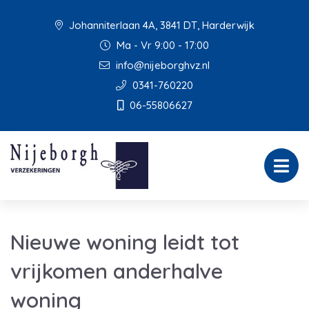
Johanniterlaan 4A, 3841 DT, Harderwijk
Ma - Vr 9:00 - 17:00
info@nijeborghvz.nl
0341-760220
06-55806627
Nieuwe woning leidt tot
vrijkomen anderhalve
woning