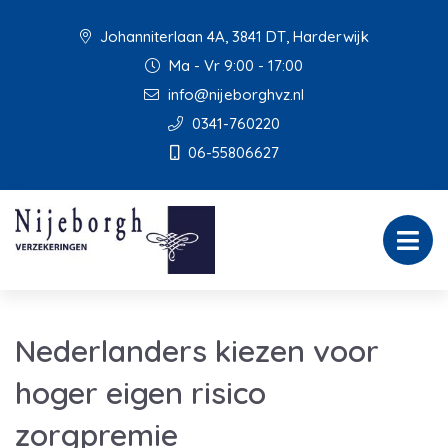
Johanniterlaan 4A, 3841 DT, Harderwijk
Ma - Vr 9:00 - 17:00
info@nijeborghvz.nl
0341-760220
06-55806627
Nederlanders kiezen voor
hoger eigen risico
zorgpremie