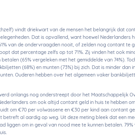
ichzelf) vindt driekwart van de mensen het belangrijk dat cont
elegenheden. Dat is opvallend, want hoewel Nederlanders h
t 61% van de ondervraagden nooit, of zelden nog contant te g
loopt dat percentage zelfs op tot 71%. Zij vinden het ook mi
en betalen (65% vergeleken met het gemiddelde van 74%). Toc
ljetten (68%) en munten (73%) bij zich. Dat is minder dan i
% munten. Ouderen hebben over het algemeen vaker bankbilje
werd onlangs nog onderstreept door het Maatschappelijk Ov
Nederlanders om ook altijd contant geld in huis te hebben o
s luidt om €70 per volwassene en €30 per kind aan contant g
t betreft al aardig op weg. Uit deze meting bleek dat een 
 had liggen om in geval van nood mee te kunnen betalen. 79
uis.