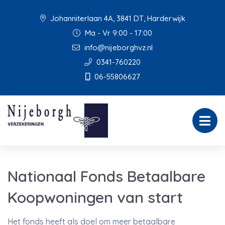
Johanniterlaan 4A, 3841 DT, Harderwijk
Ma - Vr 9:00 - 17:00
info@nijeborghvz.nl
0341-760220
06-55806627
Nationaal Fonds Betaalbare
Koopwoningen van start
Het fonds heeft als doel om meer betaalbare