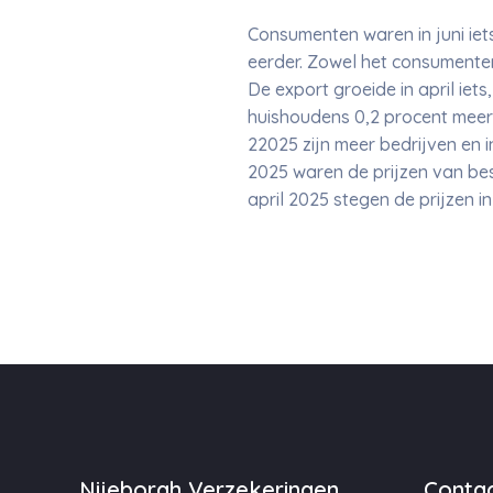
Consumenten waren in juni iet
eerder. Zowel het consumente
De export groeide in april iet
huishoudens 0,2 procent meer
22025 zijn meer bedrijven en in
2025 waren de prijzen van be
april 2025 stegen de prijzen i
Nijeborgh Verzekeringen
Contac