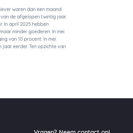
gatiever waren dan een maand
an de afgelopen twintig jaar.
r. In april 2025 hebben
 maar minder goederen. In mei
ging van 10 procent. In mei
jaar eerder. Ten opzichte van
Vragen? Neem contact op!