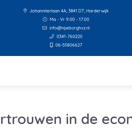
Johanniterlaan 4A, 3841 DT, Harderwijk
Ma - Vr 9:00 - 17:00
info@nijeborghvz.nl
0341-760220
06-55806627
rtrouwen in de eco