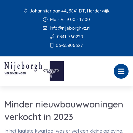
Johanniterlaan 4A, 3841 DT, Harderwijk
Ma - Vr 9:00 - 17:00
info@nijeborghvz.nl
0341-760220
06-55806627
Minder nieuwbouwwoningen
verkocht in 2023
In het laatste kwartaal was er wel een kleine opleving,