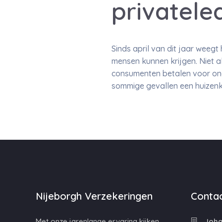
privatele
Sinds april van dit jaar weeg
mensen kunnen krijgen. Niet 
consumenten betalen voor ond
sommige gevallen een huizenk
Nijeborgh Verzekeringen
Contac
Met onze jarenlange ervaring kijken
Johan