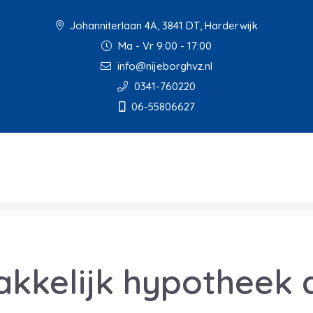
Johanniterlaan 4A, 3841 DT, Harderwijk
Ma - Vr 9:00 - 17:00
info@nijeborghvz.nl
0341-760220
06-55806627
kkelijk hypotheek 