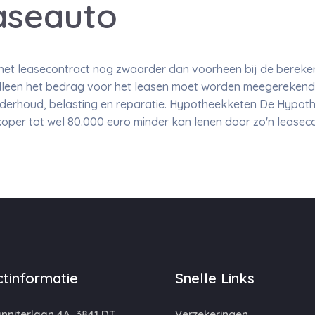
aseauto
t het leasecontract nog zwaarder dan voorheen bij de berek
alleen het bedrag voor het leasen moet worden meegereken
erhoud, belasting en reparatie. Hypotheekketen De Hypoth
oper tot wel 80.000 euro minder kan lenen door zo'n leasec
tinformatie
Snelle Links
niterlaan 4A, 3841 DT,
Verzekeringen