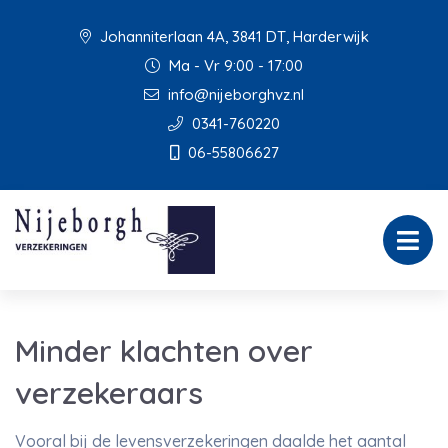
Johanniterlaan 4A, 3841 DT, Harderwijk
Ma - Vr 9:00 - 17:00
info@nijeborghvz.nl
0341-760220
06-55806627
Minder klachten over
verzekeraars
Vooral bij de levensverzekeringen daalde het aantal