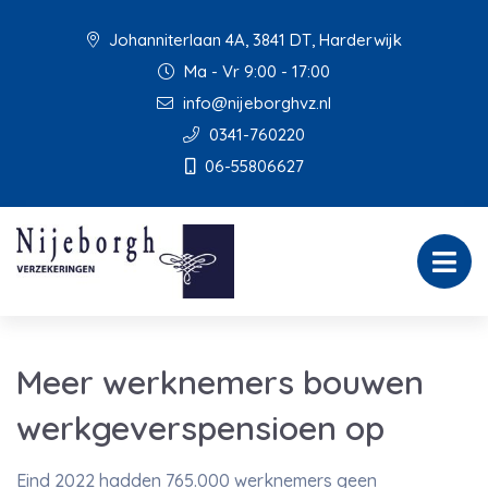
Johanniterlaan 4A, 3841 DT, Harderwijk
Ma - Vr 9:00 - 17:00
info@nijeborghvz.nl
0341-760220
06-55806627
Meer werknemers bouwen
werkgeverspensioen op
Eind 2022 hadden 765.000 werknemers geen