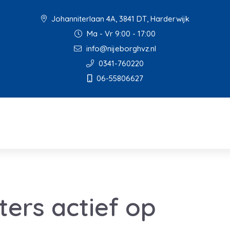
Johanniterlaan 4A, 3841 DT, Harderwijk
Ma - Vr 9:00 - 17:00
info@nijeborghvz.nl
0341-760220
06-55806627
ters actief op