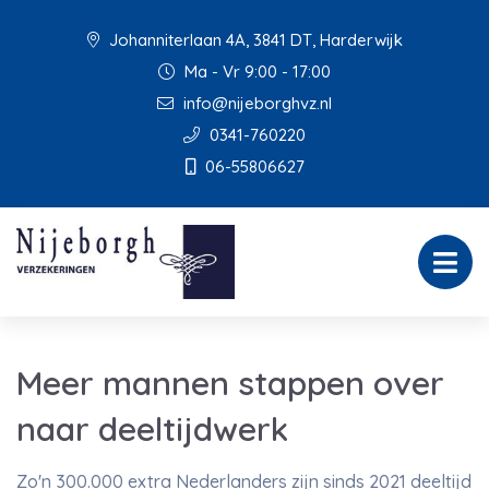
Johanniterlaan 4A, 3841 DT, Harderwijk
Ma - Vr 9:00 - 17:00
info@nijeborghvz.nl
0341-760220
06-55806627
Meer mannen stappen over
naar deeltijdwerk
Zo'n 300.000 extra Nederlanders zijn sinds 2021 deeltijd