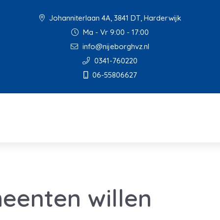
Johanniterlaan 4A, 3841 DT, Harderwijk
Ma - Vr 9:00 - 17:00
info@nijeborghvz.nl
0341-760220
06-55806627
eenten willen