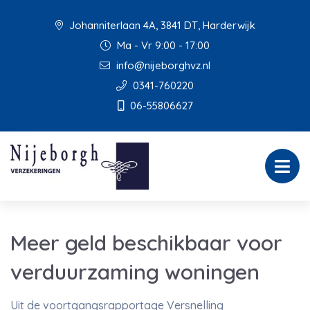
Johanniterlaan 4A, 3841 DT, Harderwijk
Ma - Vr 9:00 - 17:00
info@nijeborghvz.nl
0341-760220
06-55806627
Meer geld beschikbaar voor
verduurzaming woningen
Uit de voortgangsrapportage Versnelling